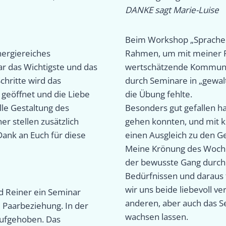
DANKE sagt Marie-Luise
Beim Workshop „Sprache d
nergiereiches
Rahmen, um mit meiner Pa
r das Wichtigste und das
wertschätzende Kommunik
chritte wird das
durch Seminare in „gewalt
 geöffnet und die Liebe
die Übung fehlte.
lle Gestaltung des
Besonders gut gefallen ha
r stellen zusätzlich
gehen konnten, und mit
ank an Euch für diese
einen Ausgleich zu den G
Meine Krönung des Woche
der bewusste Gang durch
Bedürfnissen und daraus
wir uns beide liebevoll v
d Reiner ein Seminar
anderen, aber auch das Se
 Paarbeziehung. In der
wachsen lassen.
aufgehoben. Das