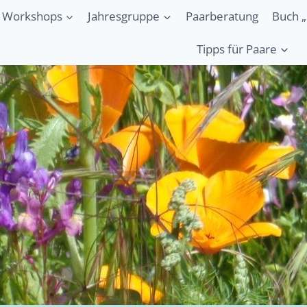
Workshops
Jahresgruppe
Paarberatung
Buch „
Tipps für Paare
s „Sprache d