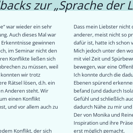
backs zur „Sprache der L
e“ war wieder ein sehr
Dass mein Liebster nicht
ng. Auch dieses Mal war
anderer, meist nicht so p
e Erkenntnisse gewinnen
dafür ist, hatte ich scho
uch, im Seminar nicht den
Mich jedoch unter den w
ren Konflikte ließen sich
mit viel Zeit und Spürbe
bbrechen zu müssen, weil
bewegen, war eine Offen
konnten wir trotz
Ich konnte durch die dad
e Rätsel lösen, d.h. ein
Ebenen spürend erkennen,
en Anderen steht. Wir
befand (und dadurch Isol
um einen Konflikt
Gefühl und schließlich a
onst, und vor allem auch zu
dadurch Nähe zu mir und 
Der von Monika und Reiner
Inspiration und ihre Prä
edem Konflikt, der sich
erst möglich gemacht.