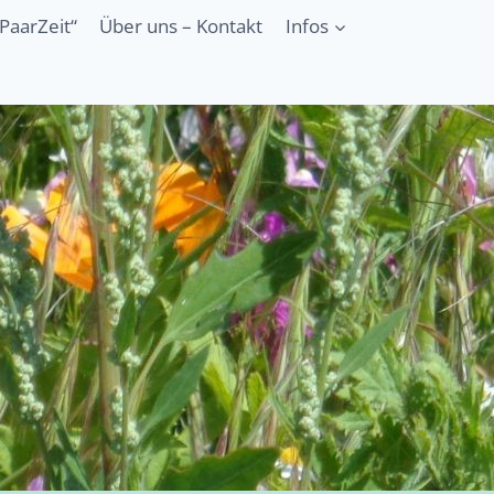
PaarZeit“
Über uns – Kontakt
Infos
er Liebe“